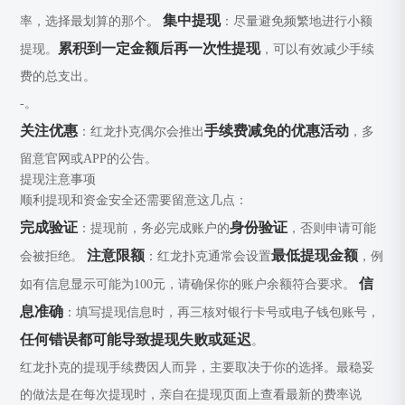
集中提现
率，选择最划算的那个。
：尽量避免频繁地进行小额
累积到一定金额后再一次性提现
提现。
，可以有效减少手续
费的总支出。
-。
关注优惠
手续费减免的优惠活动
：红龙扑克偶尔会推出
，多
留意官网或APP的公告。
提现注意事项
顺利提现和资金安全还需要留意这几点：
完成验证
身份验证
：提现前，务必完成账户的
，否则申请可能
注意限额
最低提现金额
会被拒绝。
：红龙扑克通常会设置
，例
信
如有信息显示可能为100元，请确保你的账户余额符合要求。
息准确
：填写提现信息时，再三核对银行卡号或电子钱包账号，
任何错误都可能导致提现失败或延迟
。
红龙扑克的提现手续费因人而异，主要取决于你的选择。最稳妥
的做法是在每次提现时，亲自在提现页面上查看最新的费率说