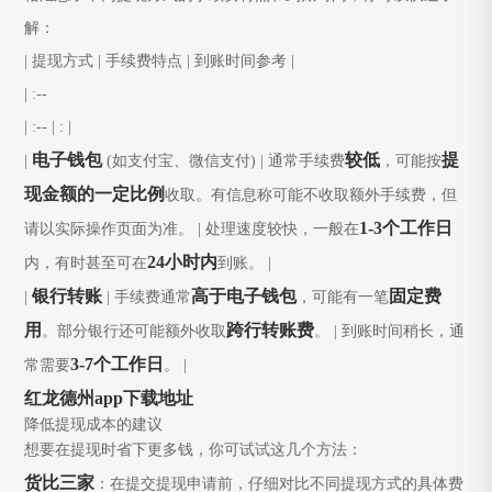
解：
| 提现方式 | 手续费特点 | 到账时间参考 |
| :--
| :--
| : |
电子钱包
较低
提
|
(如支付宝、微信支付) | 通常手续费
，可能按
现金额的一定比例
收取。有信息称可能不收取额外手续费，但
1-3个工作日
请以实际操作页面为准。 | 处理速度较快，一般在
24小时内
内，有时甚至可在
到账。 |
银行转账
高于电子钱包
固定费
|
| 手续费通常
，可能有一笔
用
跨行转账费
。部分银行还可能额外收取
。 | 到账时间稍长，通
3-7个工作日
常需要
。 |
红龙德州app下载地址
降低提现成本的建议
想要在提现时省下更多钱，你可试试这几个方法：
货比三家
：在提交提现申请前，仔细对比不同提现方式的具体费